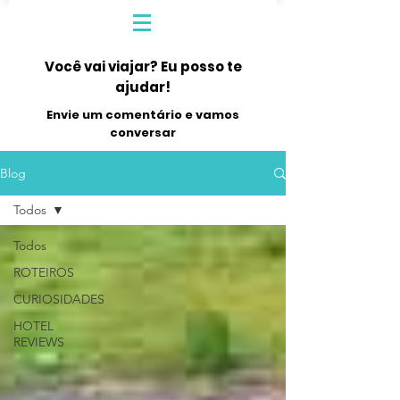
Você vai viajar? Eu posso te
ajudar!
Envie um comentário e vamos
conversar
Blog
Todos
Todos
ROTEIROS
CURIOSIDADES
HOTEL
REVIEWS