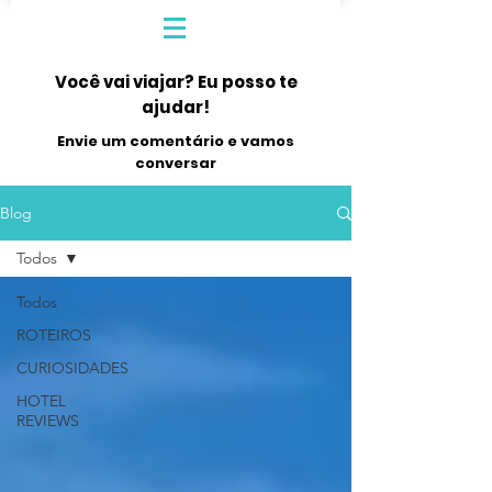
Você vai viajar? Eu posso te
ajudar!
Envie um comentário e vamos
conversar
Blog
Todos
Todos
ROTEIROS
CURIOSIDADES
HOTEL
REVIEWS