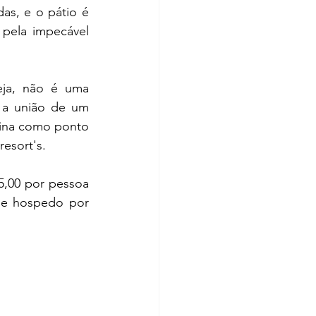
s, e o pátio é 
pela impecável 
eja, não é uma 
 a união de um 
cina como ponto 
esort's.
,00 por pessoa 
me hospedo por 