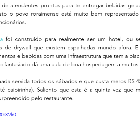
 de atendentes prontos para te entregar bebidas gelada
isto o povo roraimense está muito bem representado 
ncionários.
a
 foi construído para realmente ser um hotel, ou s
s de drywall que existem espalhadas mundo afora. E
imentos e bebidas com uma infraestrutura que tem a pis
 fantasiado dá uma aula de boa hospedagem a muitos r
joada servida todos os sábados e que custa meros R$ 45
até caipirinha). Saliento que esta é a quinta vez que 
urpreendido pelo restaurante.
R0tXVk0