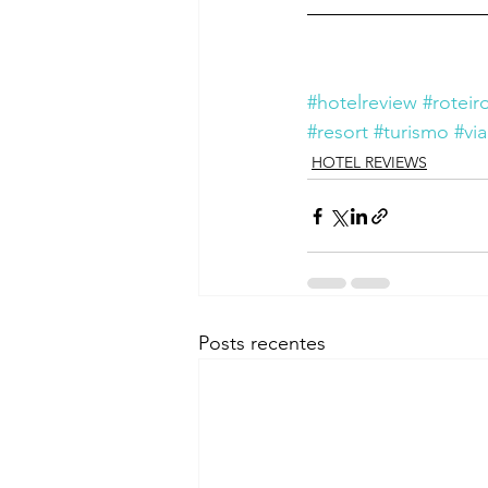
#hotelreview
#roteir
#resort
#turismo
#vi
HOTEL REVIEWS
Posts recentes