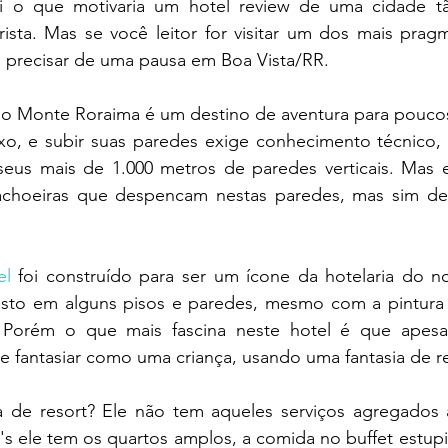
ei o que motivaria um hotel review de uma cidade tã
ista. Mas se você leitor for visitar um dos mais pragmá
vai precisar de uma pausa em Boa Vista/RR.
o Monte Roraima é um destino de aventura para poucos,
, e subir suas paredes exige conhecimento técnico, 
seus mais de 1.000 metros de paredes verticais. Mas e
cachoeiras que despencam nestas paredes, mas sim de
el
 foi construído para ser um ícone da hotelaria do no
sto em alguns pisos e paredes, mesmo com a pintura 
Porém o que mais fascina neste hotel é que apesar
e fantasiar como uma criança, usando uma fantasia de re
a de resort? Ele não tem aqueles serviços agregados
s ele tem os quartos amplos, a comida no buffet estupi