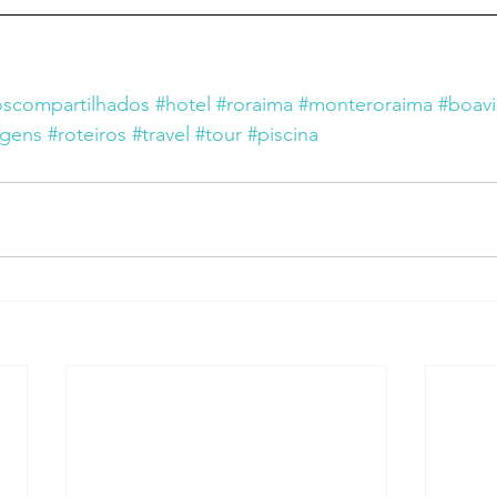
oscompartilhados
#hotel
#roraima
#monteroraima
#boavi
agens
#roteiros
#travel
#tour
#piscina