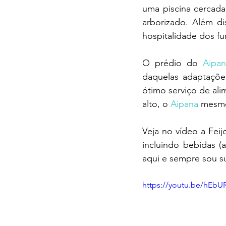
uma piscina cercada
arborizado. Além d
hospitalidade dos fu
O prédio do 
Aipan
daquelas adaptaçõe
ótimo serviço de al
alto, o 
Aipana
 mesmo
Veja no vídeo a Fei
incluindo bebidas (
aqui e sempre sou s
https://youtu.be/hEbU