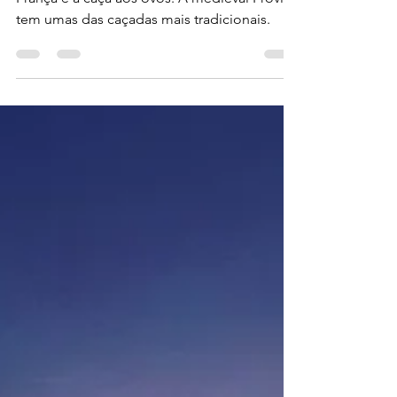
Uma das maiores tradições de páscoa na
França é a caça aos ovos. A medieval Provins
tem umas das caçadas mais tradicionais.