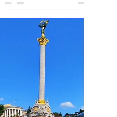
13 de out. de 2019
5 min de leitura
KIEV-TRIPLO HOTEL
REVIEW
Este hotel review é triplo e mostra fotos,
vídeos e dicas do Central Apartments na
praça Maidan (praça da Independência), do
fabuloso...