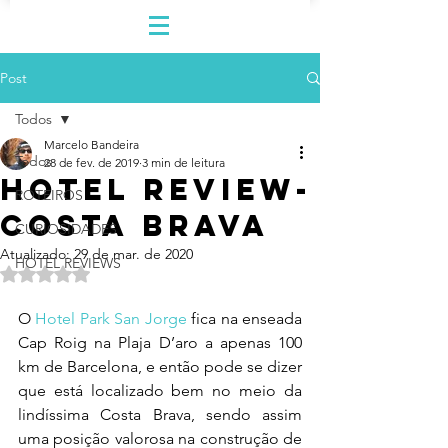
Post
Todos
Marcelo Bandeira
Todos
28 de fev. de 2019
3 min de leitura
HOTEL REVIEW-
ROTEIROS
COSTA BRAVA
CURIOSIDADES
Atualizado:
29 de mar. de 2020
HOTEL REVIEWS
Avaliado com NaN de 5 estrelas.
O 
Hotel Park San Jorge
 fica na enseada 
Cap Roig na Plaja D’aro a apenas 100 
km de Barcelona, e então pode se dizer 
que está localizado bem no meio da 
lindíssima Costa Brava, sendo assim 
uma posição valorosa na construção de 