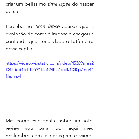
criar um belíssimo 
time lapse
 do nascer 
do sol. 
Perceba no 
time lapse
 abaixo que a 
explosão de cores é imensa e chegou a 
confundir qual tonalidade o fotômetro 
devia captar.
https://video.wixstatic.com/video/45369a_ea2
f047ded164182991f851248fa1dc8/1080p/mp4/
file.mp4
Mas como este post é sobre um hotel 
review vou parar por aqui meu 
deslumbre com a paisagem e vamos 