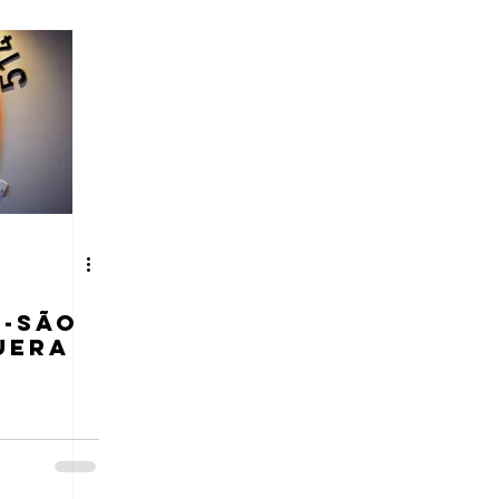
W-SÃO
UERA