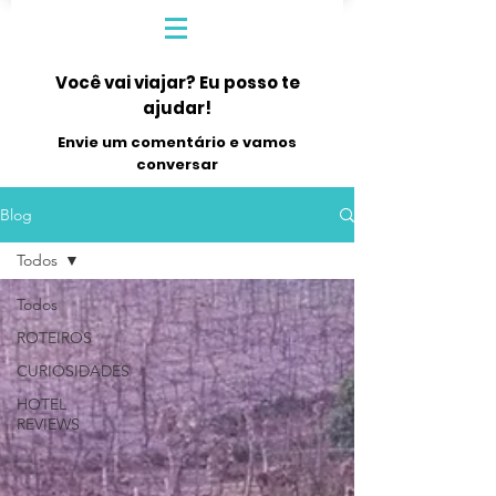
Você vai viajar? Eu posso te
ajudar!
Envie um comentário e vamos
conversar
Blog
Todos
Todos
ROTEIROS
CURIOSIDADES
HOTEL
REVIEWS